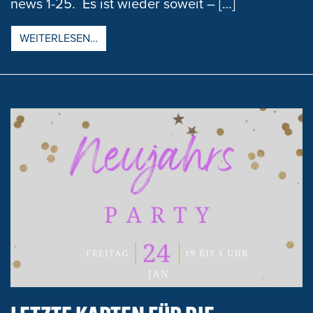
news 1-25. Es ist wieder soweit – […]
FROM REDAKTIONSSCHLUSS SVB NEWS 1-
WEITERLESEN…