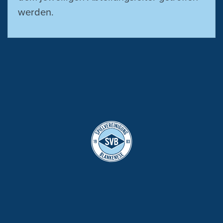
werden.
SPIELVEREINIGUNG BLANKENESE VON 1903 E.V.
Eichengrund 25
·
22589 Hamburg
IMPRESSUM
DATENSCHUTZ
AGB
COOKIE EINSTELLUNGEN