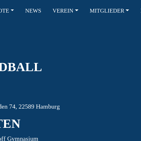
OTE
NEWS
VEREIN
MITGLIEDER
ION
NDBALL
den 74, 22589 Hamburg
TEN
hoff Gymnasium