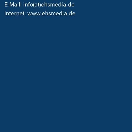
E-Mail:
info(at)ehsmedia.de
Internet:
www.ehsmedia.de
SPIELVEREINIGUNG BLANKENESE VON 1903 E.V.
Eichengrund 25
·
22589 Hamburg
IMPRESSUM
DATENSCHUTZ
AGB
COOKIE EINSTELLUNGEN